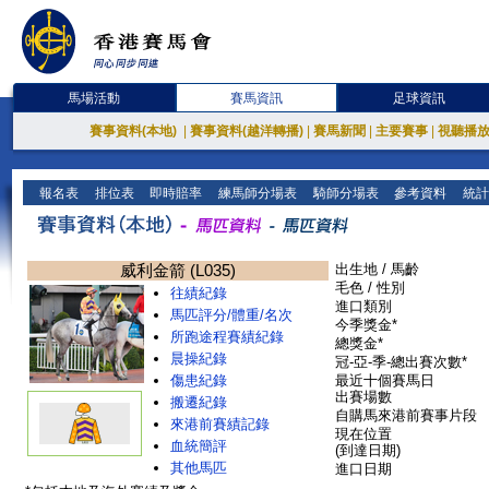
馬場活動
賽馬資訊
足球資訊
賽事資料(本地)
|
賽事資料(越洋轉播)
|
賽馬新聞
|
主要賽事
|
視聽播
報名表
排位表
即時賠率
練馬師分場表
騎師分場表
參考資料
統計
威利金箭 (L035)
出生地 / 馬齡
毛色 / 性別
往績紀錄
進口類別
馬匹評分/體重/名次
今季獎金*
所跑途程賽績紀錄
總獎金*
晨操紀錄
冠-亞-季-總出賽次數*
傷患紀錄
最近十個賽馬日
出賽場數
搬遷紀錄
自購馬來港前賽事片段
來港前賽績記錄
現在位置
血統簡評
(到達日期)
其他馬匹
進口日期