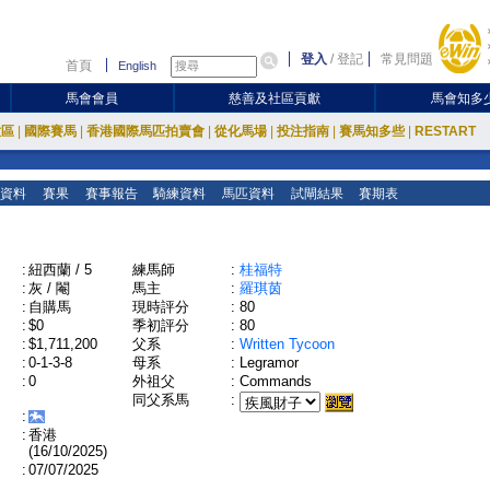
登入
/
登記
常見問題
首頁
English
馬會會員
慈善及社區貢獻
馬會知多
放區
|
國際賽馬
|
香港國際馬匹拍賣會
|
從化馬場
|
投注指南
|
賽馬知多些
|
RESTART
資料
賽果
賽事報告
騎練資料
馬匹資料
試閘結果
賽期表
:
紐西蘭 / 5
練馬師
:
桂福特
:
灰 / 閹
馬主
:
羅琪茵
:
自購馬
現時評分
:
80
:
$0
季初評分
:
80
:
$1,711,200
父系
:
Written Tycoon
:
0-1-3-8
母系
:
Legramor
:
0
外祖父
:
Commands
同父系馬
:
:
:
香港
(16/10/2025)
:
07/07/2025