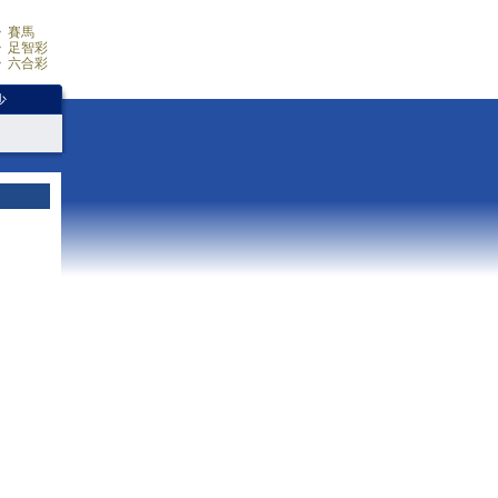
賽馬
足智彩
六合彩
少