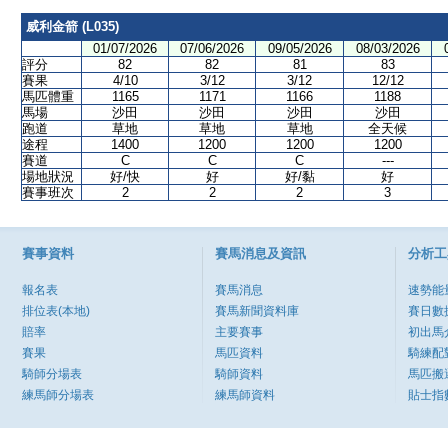
威利金箭 (L035)
01/07/2026
07/06/2026
09/05/2026
08/03/2026
評分
82
82
81
83
賽果
4/10
3/12
3/12
12/12
馬匹體重
1165
1171
1166
1188
馬場
沙田
沙田
沙田
沙田
跑道
草地
草地
草地
全天候
途程
1400
1200
1200
1200
賽道
C
C
C
---
場地狀況
好/快
好
好/黏
好
賽事班次
2
2
2
3
賽事資料
賽馬消息及資訊
分析工
報名表
賽馬消息
速勢能
排位表(本地)
賽馬新聞資料庫
賽日數
賠率
主要賽事
初出馬
賽果
馬匹資料
騎練配
騎師分場表
騎師資料
馬匹搬
練馬師分場表
練馬師資料
貼士指