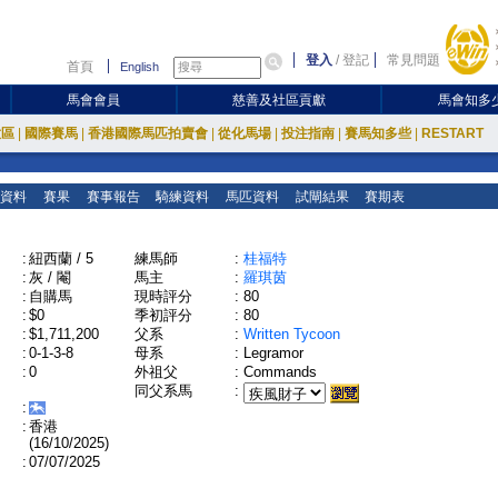
登入
/
登記
常見問題
首頁
English
馬會會員
慈善及社區貢獻
馬會知多
放區
|
國際賽馬
|
香港國際馬匹拍賣會
|
從化馬場
|
投注指南
|
賽馬知多些
|
RESTART
資料
賽果
賽事報告
騎練資料
馬匹資料
試閘結果
賽期表
:
紐西蘭 / 5
練馬師
:
桂福特
:
灰 / 閹
馬主
:
羅琪茵
:
自購馬
現時評分
:
80
:
$0
季初評分
:
80
:
$1,711,200
父系
:
Written Tycoon
:
0-1-3-8
母系
:
Legramor
:
0
外祖父
:
Commands
同父系馬
:
:
:
香港
(16/10/2025)
:
07/07/2025