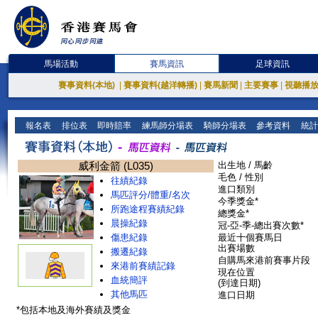
馬場活動
賽馬資訊
足球資訊
賽事資料(本地)
|
賽事資料(越洋轉播)
|
賽馬新聞
|
主要賽事
|
視聽播
報名表
排位表
即時賠率
練馬師分場表
騎師分場表
參考資料
統計
威利金箭 (L035)
出生地 / 馬齡
毛色 / 性別
往績紀錄
進口類別
馬匹評分/體重/名次
今季獎金*
所跑途程賽績紀錄
總獎金*
晨操紀錄
冠-亞-季-總出賽次數*
傷患紀錄
最近十個賽馬日
出賽場數
搬遷紀錄
自購馬來港前賽事片段
來港前賽績記錄
現在位置
血統簡評
(到達日期)
其他馬匹
進口日期
*包括本地及海外賽績及獎金