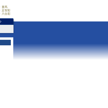
賽馬
足智彩
六合彩
少