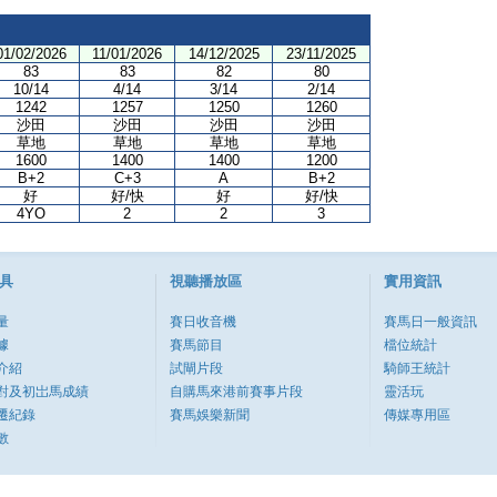
01/02/2026
11/01/2026
14/12/2025
23/11/2025
83
83
82
80
10/14
4/14
3/14
2/14
1242
1257
1250
1260
沙田
沙田
沙田
沙田
草地
草地
草地
草地
1600
1400
1400
1200
B+2
C+3
A
B+2
好
好/快
好
好/快
4YO
2
2
3
具
視聽播放區
實用資訊
量
賽日收音機
賽馬日一般資訊
據
賽馬節目
檔位統計
介紹
試閘片段
騎師王統計
對及初岀馬成績
自購馬來港前賽事片段
靈活玩
遷紀錄
賽馬娛樂新聞
傳媒專用區
數